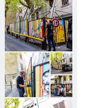
dialogue engagé avec le village et 
ses habitants.

Ce projet, soutenu par la Mairie de 
Bargemon, le service culture de la 
Dracénie, l’association Touzarzimut 
et la Sous-Préfète Myriam Garcia, a 
permis à l’artiste de partager son 
énergie et son univers graphique en 
pleine rue, au cœur de la vie locale.